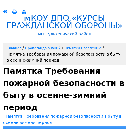
Перейти к навигации
МКОУ ДПО «КУРСЫ
ГРАЖДАНСКОЙ ОБОРОНЫ»
МО Гулькевичский район
/
/
/
Главная
Пропаганда знаний
Памятки населению
Памятка Требования пожарной безопасности в быту
В
в осенне-зимний период
ы
Памятка Требования
з
пожарной безопасности в
д
быту в осенне-зимний
е
период
с
Памятка Требования пожарной безопасности в быту в
осенне-зимний период