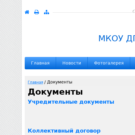
МКОУ Д
Главная
Новости
Фотогалерея
/
Документы
Главная
Документы
В
Учредительные документы
ы
з
д
Коллективный договор