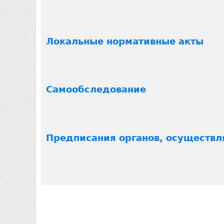
е
с
Локальные нормативные акты
ь
Самообследование
Предписания органов, осуществл