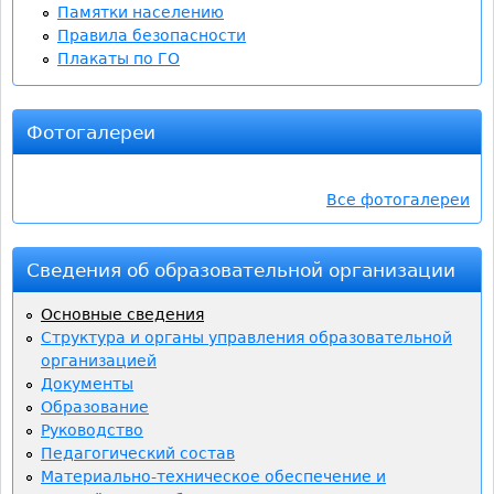
Памятки населению
Правила безопасности
а
Плакаты по ГО
п
Фотогалереи
о
и
Все фотогалереи
с
Сведения об образовательной организации
к
Основные сведения
а
Структура и органы управления образовательной
организацией
Документы
Образование
Руководство
Педагогический состав
Материально-техническое обеспечение и