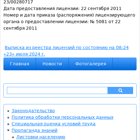
23/00280717
Дата предоставления лицензии: 22 сентября 2011
Номер и дата приказа (распоряжения) лицензирующего
органа о предоставлении лицензии: № 5081 от 22
сентября 2011
Выписка из реестра лицензий по состоянию на 08:24
«23» июля 2024 г.
Главная
Новости
Фотогалерея
П
о
Ф
и
с
Законодательство
о
к
Политика обработки персональных данных
Специальная оценка условий труда
р
Пропаганда знаний
Листовки населению
м