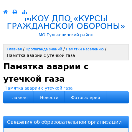
Перейти к навигации
МКОУ ДПО «КУРСЫ
ГРАЖДАНСКОЙ ОБОРОНЫ»
МО Гулькевичский район
/
/
/
Главная
Пропаганда знаний
Памятки населению
Памятка аварии с утечкой газа
В
Памятка аварии с
ы
утечкой газа
з
Памятка аварии с утечкой газа
д
Главная
Новости
Фотогалерея
е
с
Сведения об образовательной организации